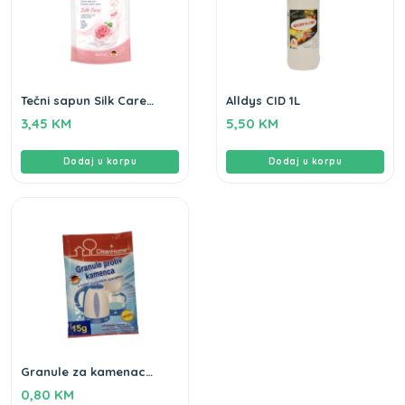
Tečni sapun Silk Care
Alldys CID 1L
Flomie 900ml
3,45
KM
5,50
KM
Dodaj u korpu
Dodaj u korpu
Granule za kamenac
Clean home 15gr
0,80
KM