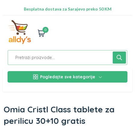
Radimo na ažuriranju proizvoda!
Besplatna dostava za Sarajevo preko 50 KM
Nalazimo se na adresi Stupska 21b, Ilidža 71210
0
Pogledajte sve kategorije
Omia Cristl Class tablete za
perilicu 30+10 gratis