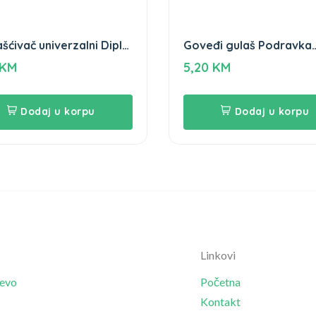
ćivač univerzalni Diplo
Goveđi gulaš Podravka
l
200gr
KM
5,20
KM
Dodaj u korpu
Dodaj u korpu
Linkovi
jevo
Početna
Kontakt