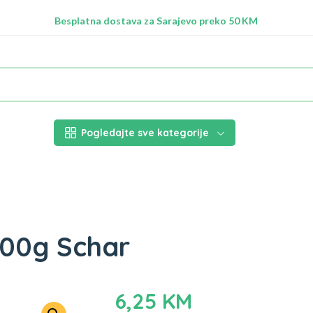
Radimo na ažuriranju proizvoda!
Besplatna dostava za Sarajevo preko 50 KM
Nalazimo se na adresi Stupska 21b, Ilidža 71210
Pogledajte sve kategorije
300g Schar
6,25
KM