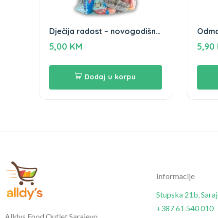
Dječija radost – novogodišnji
Odmaš
paketić
750m
5,00
KM
5,90
Dodaj u korpu
Informacije
Stupska 21b, Sara
+387 61 540 010
Alldys Food Outlet Sarajevo