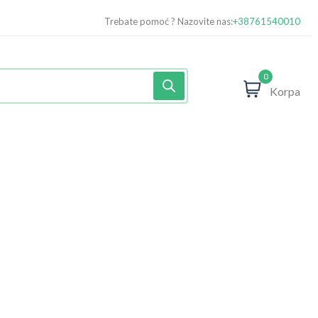
Trebate pomoć ? Nazovite nas:
+38761540010
0
Korpa