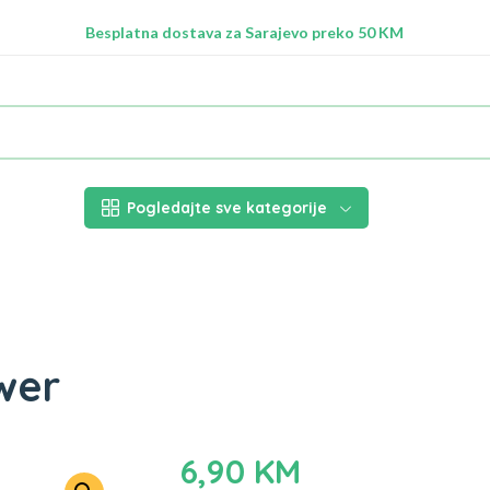
Radimo na ažuriranju proizvoda!
Besplatna dostava za Sarajevo preko 50 KM
Nalazimo se na adresi Stupska 21b, Ilidža 71210
Pogledajte sve kategorije
wer
6,90
KM