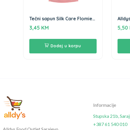
Tečni sapun Silk Care Flomie
Alldys
900ml
3,45
KM
5,50
Dodaj u korpu
Informacije
Stupska 21b, Sara
+387 61 540 010
Alldys Food Outlet Sarajevo