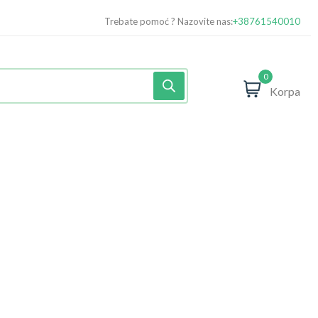
Trebate pomoć ? Nazovite nas:
+38761540010
0
Korpa