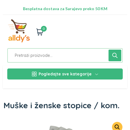
Radimo na ažuriranju proizvoda!
Besplatna dostava za Sarajevo preko 50 KM
Nalazimo se na adresi Stupska 21b, Ilidža 71210
0
Pogledajte sve kategorije
Muške i ženske stopice / kom.