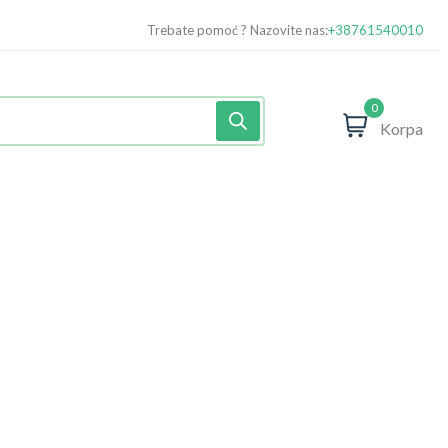
Trebate pomoć ? Nazovite nas:
+38761540010
0
Korpa