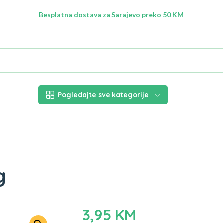
Radimo na ažuriranju proizvoda!
Besplatna dostava za Sarajevo preko 50 KM
Nalazimo se na adresi Stupska 21b, Ilidža 71210
Pogledajte sve kategorije
g
3,95
KM