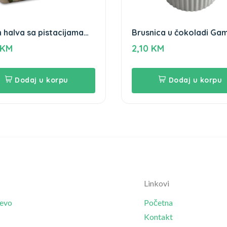
 halva sa pistacijama
Brusnica u čokoladi Ga
ha 250g
100gr
KM
2,10
KM
Dodaj u korpu
Dodaj u korpu
Linkovi
jevo
Početna
Kontakt