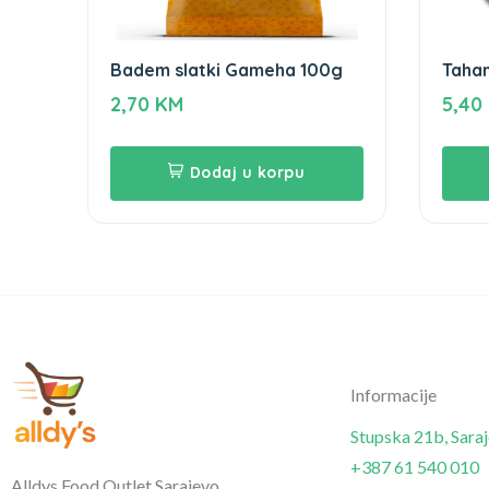
Badem slatki Gameha 100g
Tahan
Game
2,70
KM
5,40
Dodaj u korpu
Informacije
Stupska 21b, Sara
+387 61 540 010
Alldys Food Outlet Sarajevo