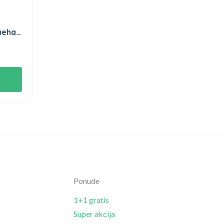
meha
Ponude
1+1 gratis
Super akcija