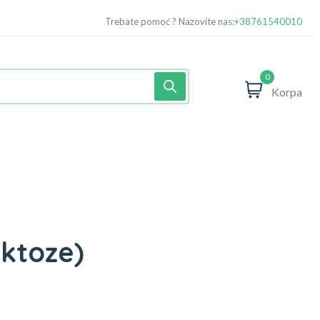
Trebate pomoć ? Nazovite nas:
+38761540010
0
Korpa
aktoze)