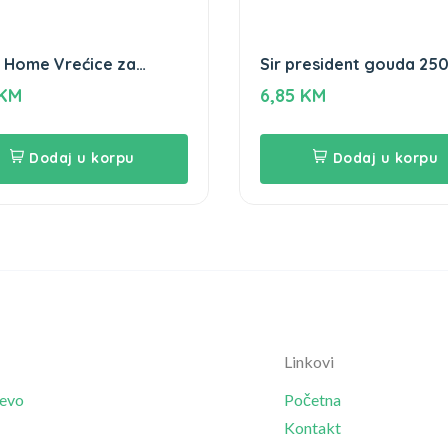
 Home Vrećice za
Sir president gouda 25
ivač 4 kg 20/1
KM
6,85
KM
Dodaj u korpu
Dodaj u korpu
Linkovi
jevo
Početna
Kontakt