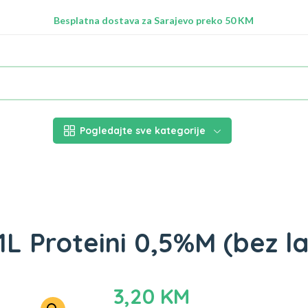
Radimo na ažuriranju proizvoda!
Besplatna dostava za Sarajevo preko 50 KM
Nalazimo se na adresi Stupska 21b, Ilidža 71210
Pogledajte sve kategorije
 1L Proteini 0,5%M (bez l
3,20
KM