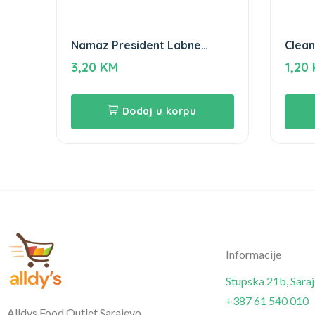
Namaz President Labne
Clean
200gr
zamrz
3,20
KM
1,20
Dodaj u korpu
Informacije
Stupska 21b, Sara
+387 61 540 010
Alldys Food Outlet Sarajevo