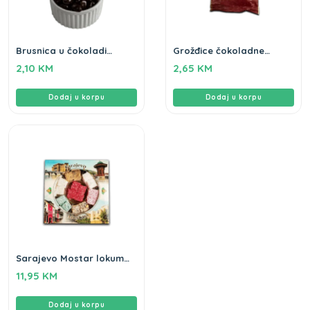
Brusnica u čokoladi
Grožđice čokoladne
Gameha 100gr
Gameha 100g
2,10
KM
2,65
KM
Dodaj u korpu
Dodaj u korpu
Sarajevo Mostar lokum
Gameha 570g
11,95
KM
Dodaj u korpu