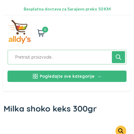
Radimo na ažuriranju proizvoda!
Besplatna dostava za Sarajevo preko 50 KM
Nalazimo se na adresi Stupska 21b, Ilidža 71210
0
Pogledajte sve kategorije
Milka shoko keks 300gr