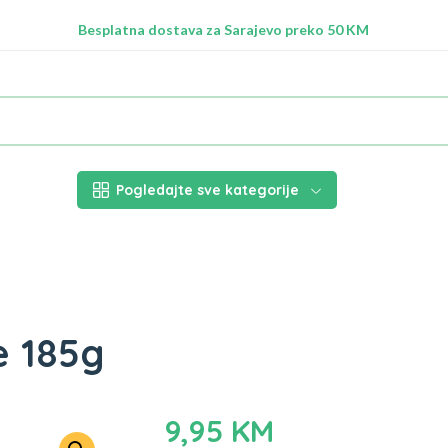
Radimo na ažuriranju proizvoda!
Besplatna dostava za Sarajevo preko 50 KM
Nalazimo se na adresi Stupska 21b, Ilidža 71210
Pogledajte sve kategorije
e 185g
9,95
KM