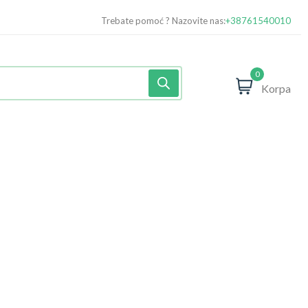
Trebate pomoć ? Nazovite nas:
+38761540010
0
Korpa