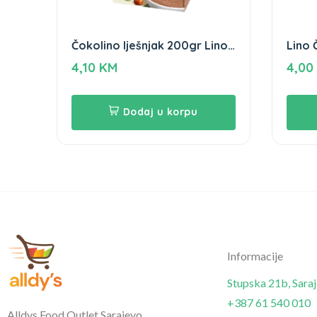
Čokolino lješnjak 200gr Lino
Lino 
Podravka
4,10
KM
4,00
Dodaj u korpu
Informacije
Stupska 21b, Sara
+387 61 540 010
Alldys Food Outlet Sarajevo