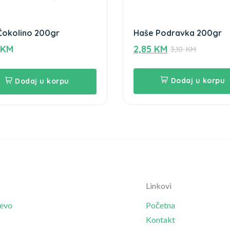
Čokolino 200gr
Haše Podravka 200gr
KM
2,85
KM
3,10
KM
Dodaj u korpu
Dodaj u korpu
Linkovi
jevo
Početna
Kontakt