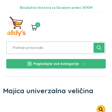
Radimo na ažuriranju proizvoda!
Besplatna dostava za Sarajevo preko 50 KM
Nalazimo se na adresi Stupska 21b, Ilidža 71210
0
Pogledajte sve kategorije
Majica univerzalna veličina