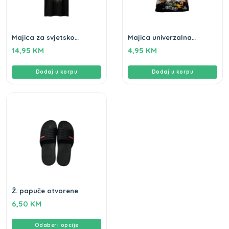
Majica za svjetsko
Majica univerzalna
prvenstvo BiH crna
veličina
14,95
KM
4,95
KM
Dodaj u korpu
Dodaj u korpu
Ž. papuče otvorene
6,50
KM
Odaberi opcije