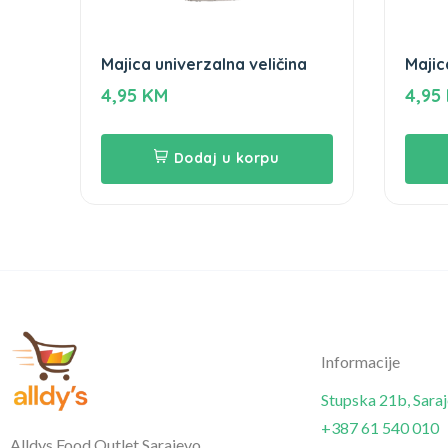
Majica univerzalna veličina
Majic
4,95
KM
4,95
Dodaj u korpu
Informacije
Stupska 21b, Sara
+387 61 540 010
Alldys Food Outlet Sarajevo