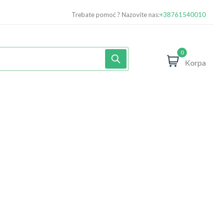
Trebate pomoć ? Nazovite nas:
+38761540010
0
Korpa