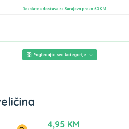
Radimo na ažuriranju proizvoda!
Besplatna dostava za Sarajevo preko 50 KM
Nalazimo se na adresi Stupska 21b, Ilidža 71210
Pogledajte sve kategorije
eličina
4,95
KM