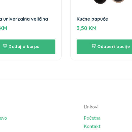
a univerzalna veličina
Kućne papuče
KM
3,50
KM
Dodaj u korpu
Odaberi opcije
Linkovi
jevo
Početna
Kontakt