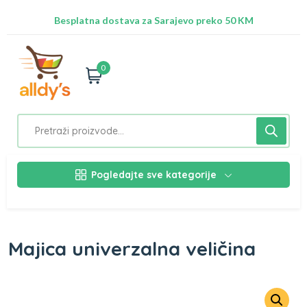
Radimo na ažuriranju proizvoda!
Besplatna dostava za Sarajevo preko 50 KM
Nalazimo se na adresi Stupska 21b, Ilidža 71210
0
Pogledajte sve kategorije
Majica univerzalna veličina