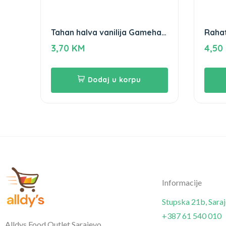
Tahan halva vanilija Gameha
Raha
250g
500g
3,70
KM
4,50
Dodaj u korpu
Informacije
Stupska 21b, Sara
+387 61 540 010
Alldys Food Outlet Sarajevo