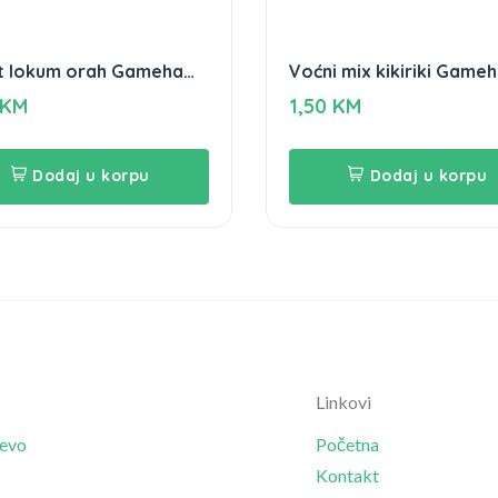
t lokum orah Gameha
Voćni mix kikiriki Game
80g
KM
1,50
KM
Dodaj u korpu
Dodaj u korpu
Linkovi
jevo
Početna
Kontakt