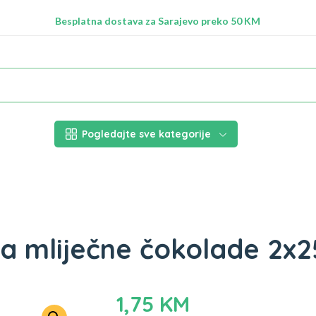
Radimo na ažuriranju proizvoda!
Besplatna dostava za Sarajevo preko 50 KM
Nalazimo se na adresi Stupska 21b, Ilidža 71210
Pogledajte sve kategorije
a mliječne čokolade 2x2
1,75
KM