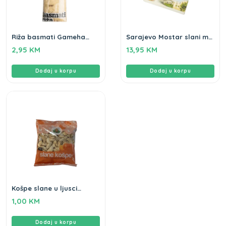
Riža basmati Gameha
Sarajevo Mostar slani mix
500g
Gameha 320g
2,95
KM
13,95
KM
Dodaj u korpu
Dodaj u korpu
Košpe slane u ljusci
Gameha 70g
1,00
KM
Dodaj u korpu