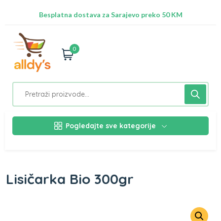
Radimo na ažuriranju proizvoda!
Besplatna dostava za Sarajevo preko 50 KM
Nalazimo se na adresi Stupska 21b, Ilidža 71210
0
Pogledajte sve kategorije
Lisičarka Bio 300gr