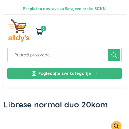
Radimo na ažuriranju proizvoda!
Besplatna dostava za Sarajevo preko 50 KM
Nalazimo se na adresi Stupska 21b, Ilidža 71210
0
Pogledajte sve kategorije
Librese normal duo 20kom