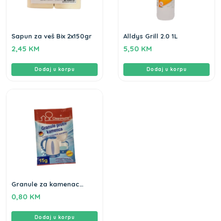
Sapun za veš Bix 2x150gr
Alldys Grill 2.0 1L
2,45
KM
5,50
KM
Dodaj u korpu
Dodaj u korpu
Granule za kamenac
Clean home 15gr
0,80
KM
Dodaj u korpu