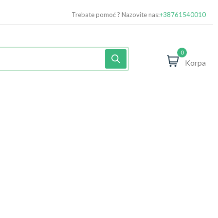
Trebate pomoć ? Nazovite nas:
+38761540010
0
Korpa