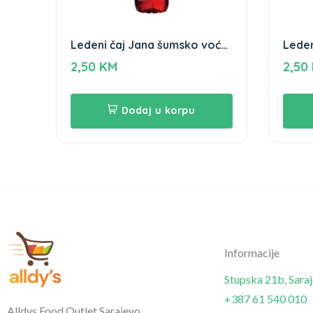
Ledeni čaj Jana šumsko voće
Leden
1,5L
hibisk
2,50
KM
2,50
Dodaj u korpu
Informacije
Stupska 21b, Sara
+387 61 540 010
Alldys Food Outlet Sarajevo