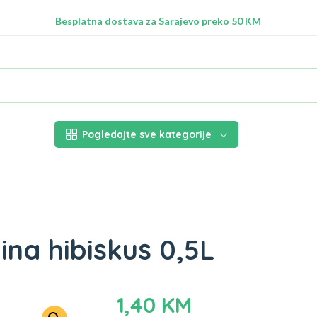
Radimo na ažuriranju proizvoda!
Besplatna dostava za Sarajevo preko 50 KM
Nalazimo se na adresi Stupska 21b, Ilidža 71210
Pogledajte sve kategorije
ina hibiskus 0,5L
1,40
KM