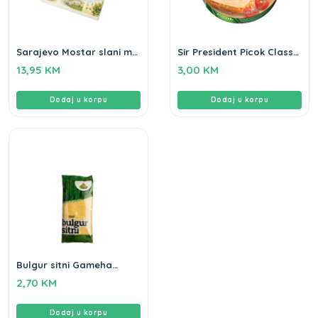
Sarajevo Mostar slani mix
Sir President Picok Classic
Gameha 320g
140gr
13,95
KM
3,00
KM
Dodaj u korpu
Dodaj u korpu
Bulgur sitni Gameha
500gr
2,70
KM
Dodaj u korpu