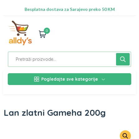
Radimo na ažuriranju proizvoda!
Besplatna dostava za Sarajevo preko 50 KM
Nalazimo se na adresi Stupska 21b, Ilidža 71210
0
Pogledajte sve kategorije
Lan zlatni Gameha 200g