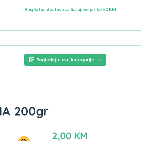
Radimo na ažuriranju proizvoda!
Besplatna dostava za Sarajevo preko 50 KM
Nalazimo se na adresi Stupska 21b, Ilidža 71210
Pogledajte sve kategorije
HA 200gr
2,00
KM