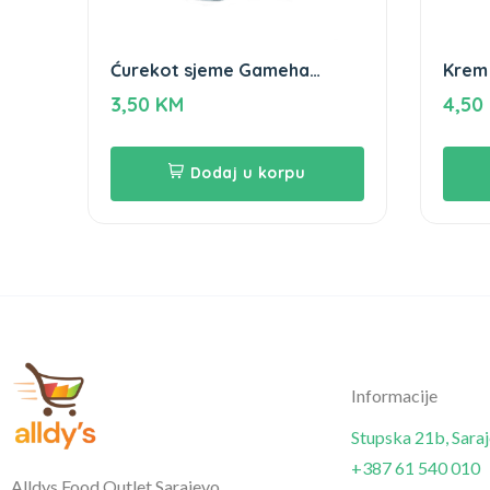
Ćurekot sjeme Gameha
Krem
200gr
3,50
KM
4,50
Dodaj u korpu
Informacije
Stupska 21b, Sara
+387 61 540 010
Alldys Food Outlet Sarajevo