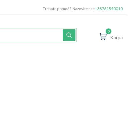
Trebate pomoć ? Nazovite nas:
+38761540010
0
Korpa