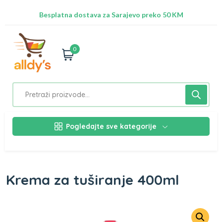
Radimo na ažuriranju proizvoda!
Besplatna dostava za Sarajevo preko 50 KM
Nalazimo se na adresi Stupska 21b, Ilidža 71210
0
Pogledajte sve kategorije
Krema za tuširanje 400ml