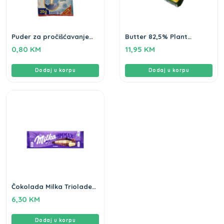
Puder za pročišćavanje
Butter 82,5% Plant
odvoda Clean home 20g
Spread 10 – 1kg
0,80
KM
11,95
KM
Dodaj u korpu
Dodaj u korpu
Čokolada Milka Triolade
280g
6,30
KM
Dodaj u korpu