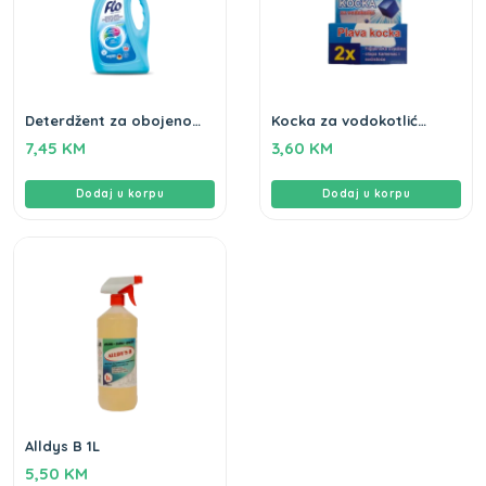
Deterdžent za obojeno
Kocka za vodokotlić
rublje Flo 2L
Clean Home 2kom
7,45
KM
3,60
KM
Dodaj u korpu
Dodaj u korpu
Alldys B 1L
5,50
KM