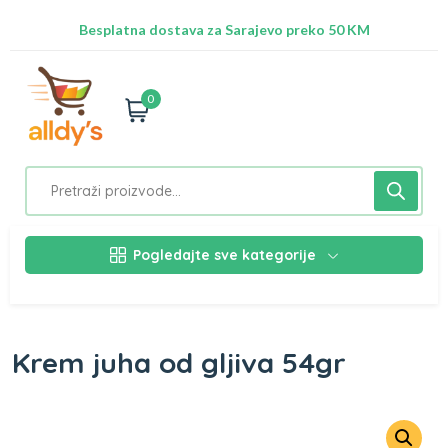
Radimo na ažuriranju proizvoda!
Besplatna dostava za Sarajevo preko 50 KM
Nalazimo se na adresi Stupska 21b, Ilidža 71210
0
Pogledajte sve kategorije
Krem juha od gljiva 54gr