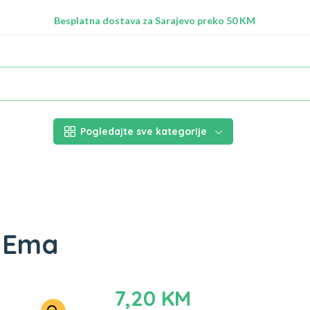
Radimo na ažuriranju proizvoda!
Besplatna dostava za Sarajevo preko 50 KM
Nalazimo se na adresi Stupska 21b, Ilidža 71210
Pogledajte sve kategorije
r Ema
7,20
KM