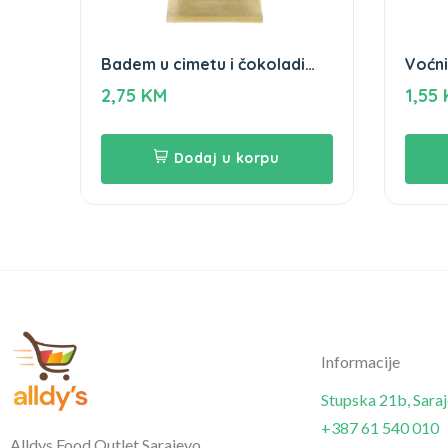
Badem u cimetu i čokoladi
Voćni
Gameha 100gr
80g
2,75
KM
1,55
Dodaj u korpu
Informacije
Stupska 21b, Sara
+387 61 540 010
Alldys Food Outlet Sarajevo