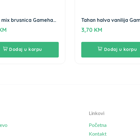
 mix brusnica Gameha
Tahan halva vanilija Ga
250g
KM
3,70
KM
Dodaj u korpu
Dodaj u korpu
Linkovi
jevo
Početna
Kontakt