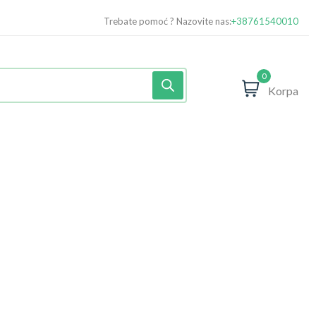
Trebate pomoć ? Nazovite nas:
+38761540010
0
Korpa