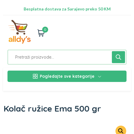
Radimo na ažuriranju proizvoda!
Besplatna dostava za Sarajevo preko 50 KM
Nalazimo se na adresi Stupska 21b, Ilidža 71210
0
Pogledajte sve kategorije
Kolač ružice Ema 500 gr