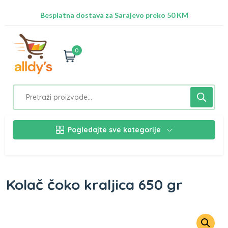
Radimo na ažuriranju proizvoda!
Besplatna dostava za Sarajevo preko 50 KM
Nalazimo se na adresi Stupska 21b, Ilidža 71210
0
Pogledajte sve kategorije
Kolač čoko kraljica 650 gr