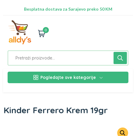
Radimo na ažuriranju proizvoda!
Besplatna dostava za Sarajevo preko 50 KM
Nalazimo se na adresi Stupska 21b, Ilidža 71210
0
Pogledajte sve kategorije
Kinder Ferrero Krem 19gr