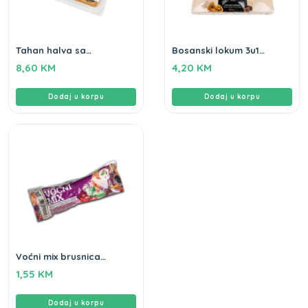
Tahan halva sa
Bosanski lokum 3u1
pistacijama Gameha
Gameha 250gr
8,60
KM
4,20
KM
400g
Dodaj u korpu
Dodaj u korpu
Voćni mix brusnica
Gameha 80g
1,55
KM
Dodaj u korpu