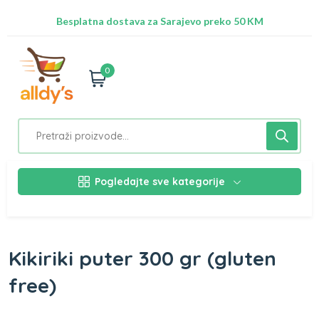
Radimo na ažuriranju proizvoda!
Besplatna dostava za Sarajevo preko 50 KM
Nalazimo se na adresi Stupska 21b, Ilidža 71210
0
Pogledajte sve kategorije
Kikiriki puter 300 gr (gluten
free)