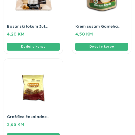
Bosanski lokum 3u1
Krem susam Gameha
Gameha 250gr
350g
4,20
KM
4,50
KM
Dodaj u korpu
Dodaj u korpu
Grožđice čokoladne
Gameha 100g
2,65
KM