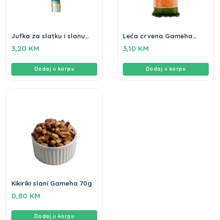
Jufka za slatku i slanu
Leća crvena Gameha
pitu Drina 500gr
500gr
3,20
KM
3,10
KM
Dodaj u korpu
Dodaj u korpu
Kikiriki slani Gameha 70g
0,80
KM
Dodaj u korpu