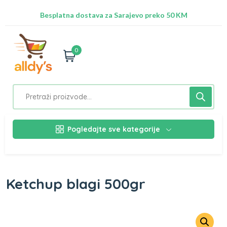
Radimo na ažuriranju proizvoda!
Besplatna dostava za Sarajevo preko 50 KM
Nalazimo se na adresi Stupska 21b, Ilidža 71210
0
Pogledajte sve kategorije
Ketchup blagi 500gr