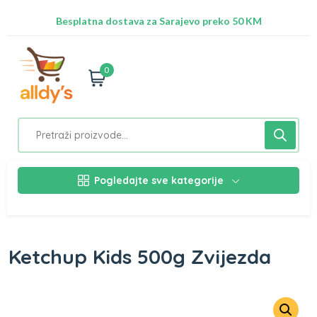
Radimo na ažuriranju proizvoda!
Besplatna dostava za Sarajevo preko 50 KM
Nalazimo se na adresi Stupska 21b, Ilidža 71210
0
Pogledajte sve kategorije
Ketchup Kids 500g Zvijezda