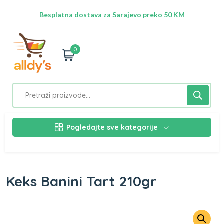
Radimo na ažuriranju proizvoda!
Besplatna dostava za Sarajevo preko 50 KM
Nalazimo se na adresi Stupska 21b, Ilidža 71210
0
Pogledajte sve kategorije
Keks Banini Tart 210gr