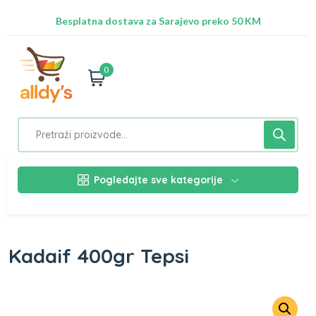
Radimo na ažuriranju proizvoda!
Besplatna dostava za Sarajevo preko 50 KM
Nalazimo se na adresi Stupska 21b, Ilidža 71210
0
Pogledajte sve kategorije
Kadaif 400gr Tepsi