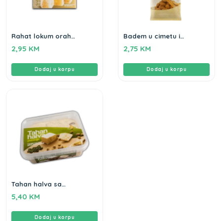
Rahat lokum orah
Badem u cimetu i
Gameha 250g
čokoladi Gameha 100gr
2,95
KM
2,75
KM
Dodaj u korpu
Dodaj u korpu
Tahan halva sa
pistacijama Gameha
5,40
KM
250g
Dodaj u korpu