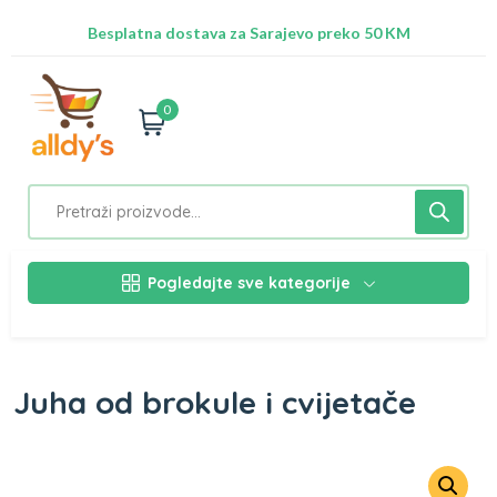
Radimo na ažuriranju proizvoda!
Besplatna dostava za Sarajevo preko 50 KM
Nalazimo se na adresi Stupska 21b, Ilidža 71210
0
Pogledajte sve kategorije
Juha od brokule i cvijetače