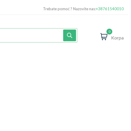
Trebate pomoć ? Nazovite nas:
+38761540010
0
Korpa