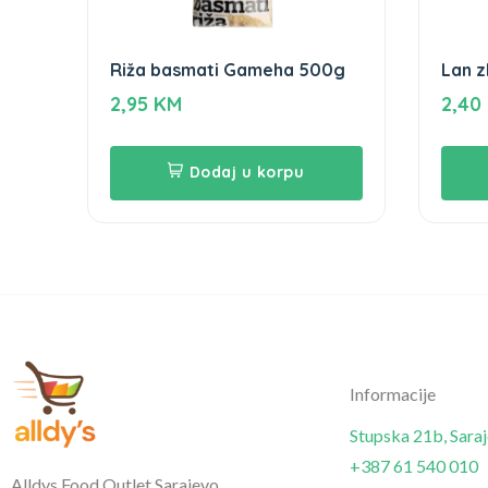
Riža basmati Gameha 500g
Lan z
2,95
KM
2,40
Dodaj u korpu
Informacije
Stupska 21b, Sara
+387 61 540 010
Alldys Food Outlet Sarajevo