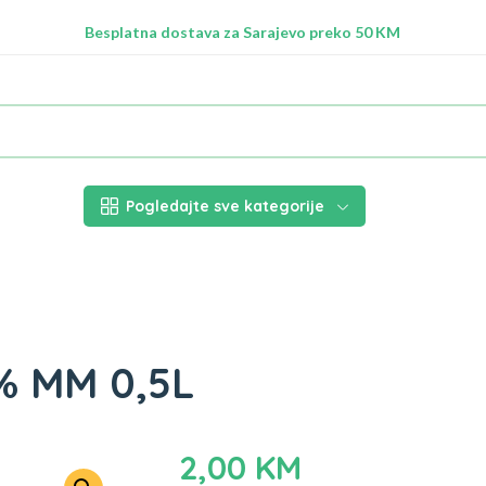
Radimo na ažuriranju proizvoda!
Besplatna dostava za Sarajevo preko 50 KM
Nalazimo se na adresi Stupska 21b, Ilidža 71210
Pogledajte sve kategorije
% MM 0,5L
2,00
KM