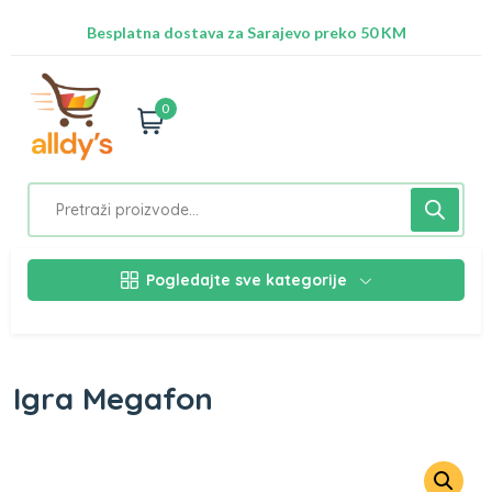
Radimo na ažuriranju proizvoda!
Besplatna dostava za Sarajevo preko 50 KM
Nalazimo se na adresi Stupska 21b, Ilidža 71210
0
Pogledajte sve kategorije
Igra Megafon