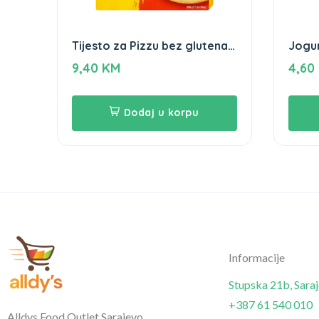
Tijesto za Pizzu bez glutena
Jogu
300g Schar
9,40
KM
4,60
Dodaj u korpu
Informacije
Stupska 21b, Sara
+387 61 540 010
Alldys Food Outlet Sarajevo