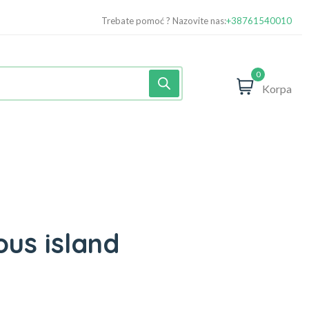
Trebate pomoć ? Nazovite nas:
+38761540010
0
Korpa
ious island