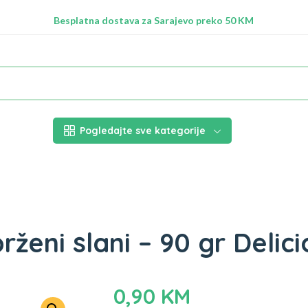
Radimo na ažuriranju proizvoda!
Besplatna dostava za Sarajevo preko 50 KM
Nalazimo se na adresi Stupska 21b, Ilidža 71210
Pogledajte sve kategorije
 prženi slani – 90 gr Delic
0,90
KM