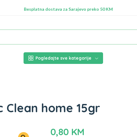
Radimo na ažuriranju proizvoda!
Besplatna dostava za Sarajevo preko 50 KM
Nalazimo se na adresi Stupska 21b, Ilidža 71210
Pogledajte sve kategorije
 Clean home 15gr
0,80
KM