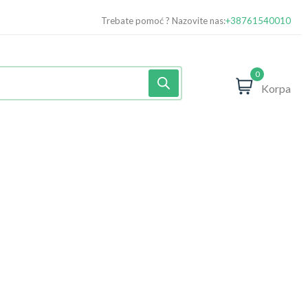
Trebate pomoć ? Nazovite nas:
+38761540010
0
Korpa