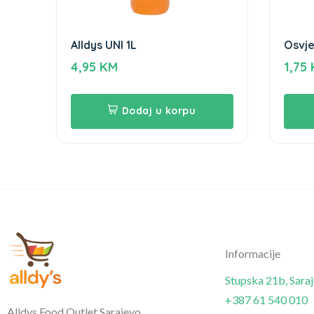
Alldys UNI 1L
Osvje
Clea
4,95
KM
1,75
Dodaj u korpu
Informacije
Stupska 21b, Sara
+387 61 540 010
Alldys Food Outlet Sarajevo