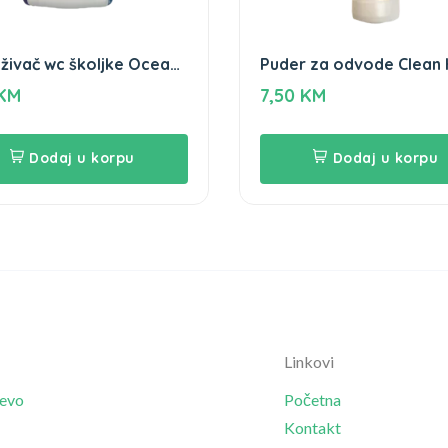
živač wc školjke Ocean
Puder za odvode Clean
n home
600gr
KM
7,50
KM
Dodaj u korpu
Dodaj u korpu
Linkovi
jevo
Početna
Kontakt