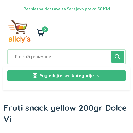
Radimo na ažuriranju proizvoda!
Besplatna dostava za Sarajevo preko 50 KM
Nalazimo se na adresi Stupska 21b, Ilidža 71210
0
Pogledajte sve kategorije
Fruti snack yellow 200gr Dolce
Vi