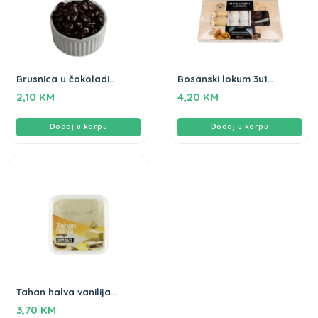
Brusnica u čokoladi
Bosanski lokum 3u1
Gameha 100gr
Gameha 250gr
2,10
KM
4,20
KM
Dodaj u korpu
Dodaj u korpu
Tahan halva vanilija
Gameha 250g
3,70
KM