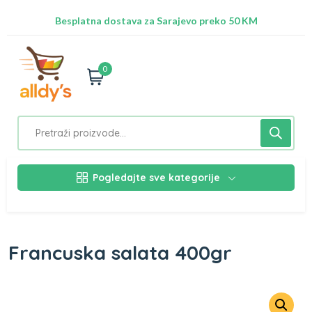
Radimo na ažuriranju proizvoda!
Besplatna dostava za Sarajevo preko 50 KM
Nalazimo se na adresi Stupska 21b, Ilidža 71210
0
Pogledajte sve kategorije
Francuska salata 400gr