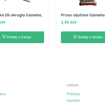
ka čili okrugla Gameha
Proso oljušteni Gameha
500g
KM
2,95
KM
Dodaj u korpu
Dodaj u korpu
Linkovi
jevo
Početna
Kontakt