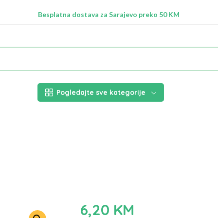
Radimo na ažuriranju proizvoda!
Besplatna dostava za Sarajevo preko 50 KM
Nalazimo se na adresi Stupska 21b, Ilidža 71210
Pogledajte sve kategorije
6,20
KM