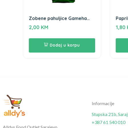
Zobene pahuljice Gameha
Papri
500gr
50g
2,00
KM
1,80
Dodaj u korpu
Informacije
Stupska 21b, Sara
+387 61 540 010
Alldys Food Outlet Sarajevo