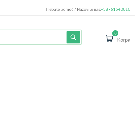
Trebate pomoć ? Nazovite nas:
+38761540010
0
Korpa