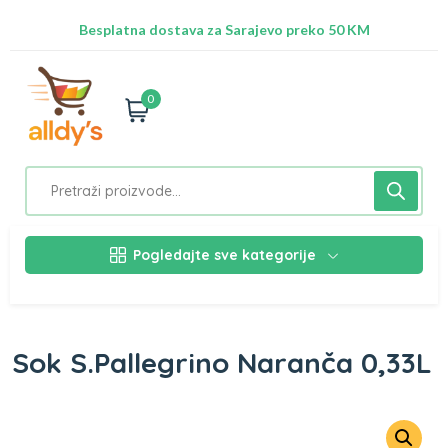
Radimo na ažuriranju proizvoda!
Besplatna dostava za Sarajevo preko 50 KM
Nalazimo se na adresi Stupska 21b, Ilidža 71210
0
Pogledajte sve kategorije
Sok S.Pallegrino Naranča 0,33L