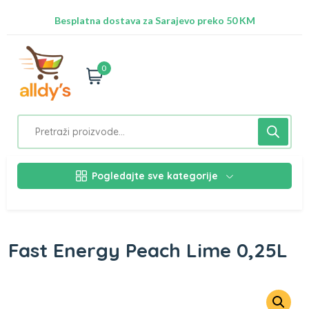
Radimo na ažuriranju proizvoda!
Besplatna dostava za Sarajevo preko 50 KM
Nalazimo se na adresi Stupska 21b, Ilidža 71210
0
Pogledajte sve kategorije
Fast Energy Peach Lime 0,25L