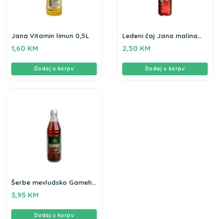
Jana Vitamin limun 0,5L
Ledeni čaj Jana malina
hibiskus 1,5L
1,60
KM
2,50
KM
Dodaj u korpu
Dodaj u korpu
Šerbe mevludsko Gameha
1L
3,95
KM
Dodaj u korpu