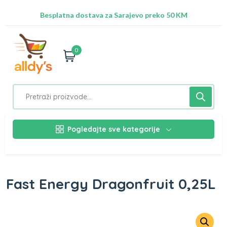
Radimo na ažuriranju proizvoda!
Besplatna dostava za Sarajevo preko 50 KM
Nalazimo se na adresi Stupska 21b, Ilidža 71210
0
Pogledajte sve kategorije
Fast Energy Dragonfruit 0,25L