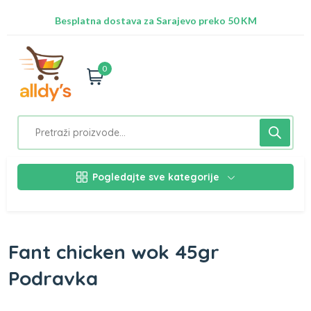
Radimo na ažuriranju proizvoda!
Besplatna dostava za Sarajevo preko 50 KM
Nalazimo se na adresi Stupska 21b, Ilidža 71210
0
Pogledajte sve kategorije
Fant chicken wok 45gr
Podravka