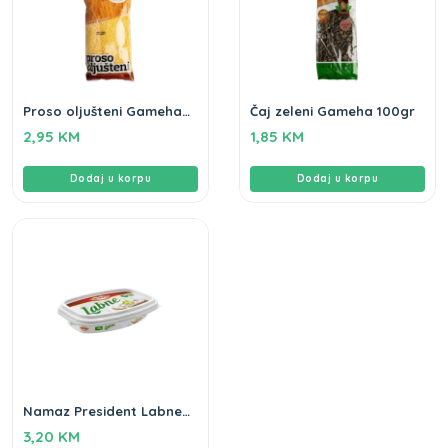
Proso oljušteni Gameha
Čaj zeleni Gameha 100gr
500g
2,95
KM
1,85
KM
Dodaj u korpu
Dodaj u korpu
Namaz President Labne
200gr
3,20
KM