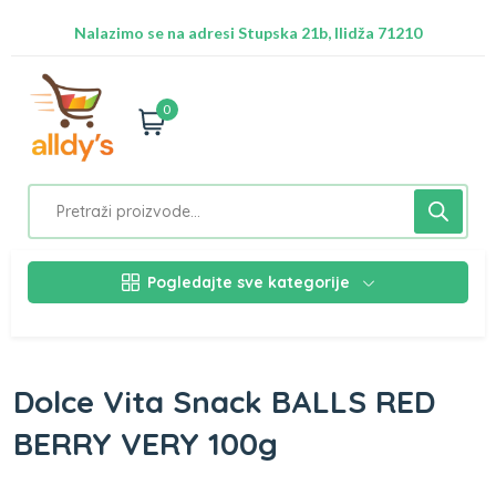
Radimo na ažuriranju proizvoda!
Besplatna dostava za Sarajevo preko 50 KM
Nalazimo se na adresi Stupska 21b, Ilidža 71210
0
Pogledajte sve kategorije
Dolce Vita Snack BALLS RED
BERRY VERY 100g