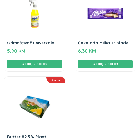
Odmašćivač univerzalni
Čokolada Milka Triolade
Diplo 750ml
280g
5,90
KM
6,30
KM
Dodaj u korpu
Dodaj u korpu
Akcija
Butter 82,5% Plant