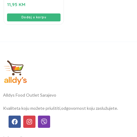
Spread 10 – 1kg
11,95
KM
Dodaj u korpu
Alldys Food Outlet Sarajevo
Kvaliteta koju možete priuštiti,
odgovornost koju zaslužujete.