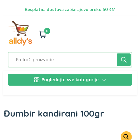
Radimo na ažuriranju proizvoda!
Besplatna dostava za Sarajevo preko 50 KM
Nalazimo se na adresi Stupska 21b, Ilidža 71210
0
Pogledajte sve kategorije
Đumbir kandirani 100gr