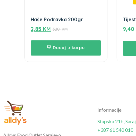
Haše Podravka 200gr
Tijes
300g
2,85
KM
9,40
3,10
KM
Dodaj u korpu
Informacije
Stupska 21b, Sara
+387 61 540 010
Alldys Food Outlet Sarajevo