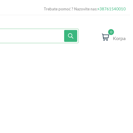
Trebate pomoć ? Nazovite nas:
+38761540010
0
Korpa