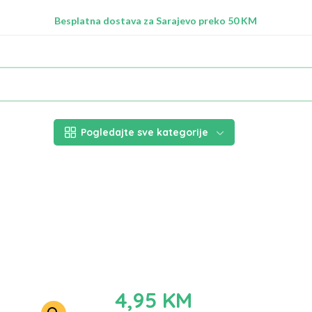
Radimo na ažuriranju proizvoda!
Besplatna dostava za Sarajevo preko 50 KM
Nalazimo se na adresi Stupska 21b, Ilidža 71210
Pogledajte sve kategorije
4,95
KM