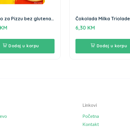
to za Pizzu bez glutena
Čokolada Milka Triolade
 Schar
280g
KM
6,30
KM
Dodaj u korpu
Dodaj u korpu
Linkovi
jevo
Početna
Kontakt