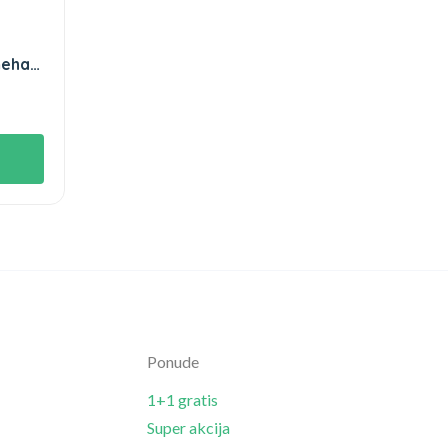
meha
Ponude
1+1 gratis
Super akcija