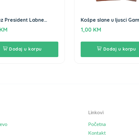
z President Labne
Košpe slane u ljusci Ga
r
70g
KM
1,00
KM
Dodaj u korpu
Dodaj u korpu
Linkovi
jevo
Početna
Kontakt