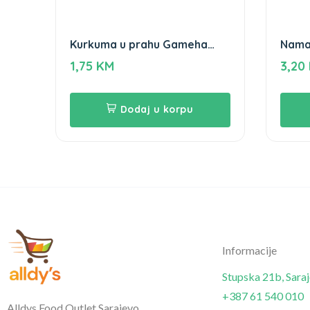
Kurkuma u prahu Gameha
Nama
100gr
200g
1,75
KM
3,20
Dodaj u korpu
Informacije
Stupska 21b, Sara
+387 61 540 010
Alldys Food Outlet Sarajevo