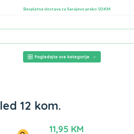
Radimo na ažuriranju proizvoda!
Besplatna dostava za Sarajevo preko 50 KM
Nalazimo se na adresi Stupska 21b, Ilidža 71210
Pogledajte sve kategorije
illed 12 kom.
11,95
KM