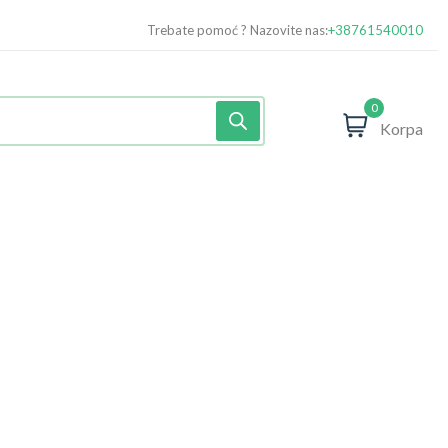
Trebate pomoć ? Nazovite nas:
+38761540010
0
Korpa