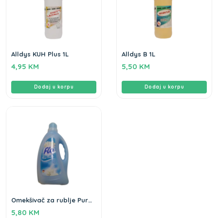
Alldys KUH Plus 1L
Alldys B 1L
4,95
KM
5,50
KM
Dodaj u korpu
Dodaj u korpu
Omekšivač za rublje Pure
Breeze Flo 2L
5,80
KM