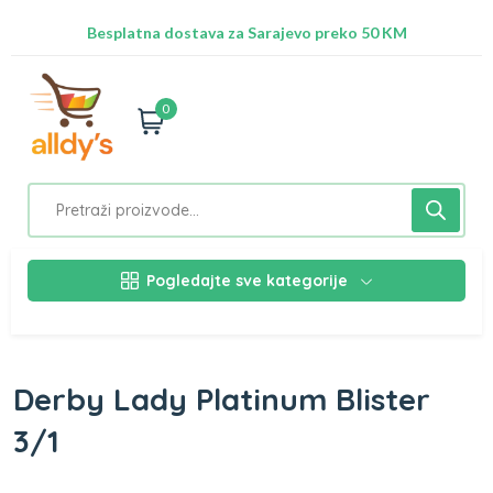
Radimo na ažuriranju proizvoda!
Besplatna dostava za Sarajevo preko 50 KM
Nalazimo se na adresi Stupska 21b, Ilidža 71210
0
Pogledajte sve kategorije
Derby Lady Platinum Blister
3/1