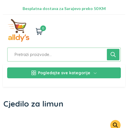
Radimo na ažuriranju proizvoda!
Besplatna dostava za Sarajevo preko 50 KM
Nalazimo se na adresi Stupska 21b, Ilidža 71210
0
Pogledajte sve kategorije
Cjedilo za limun