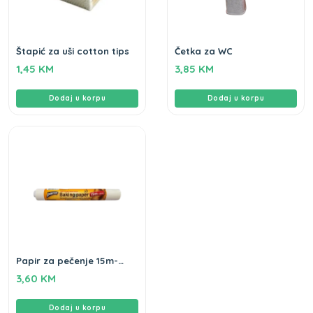
Štapić za uši cotton tips
Četka za WC
1,45
KM
3,85
KM
Dodaj u korpu
Dodaj u korpu
Papir za pečenje 15m-
30cm Pacco
3,60
KM
Dodaj u korpu