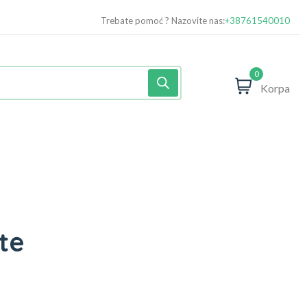
Trebate pomoć ? Nazovite nas:
+38761540010
0
Korpa
te