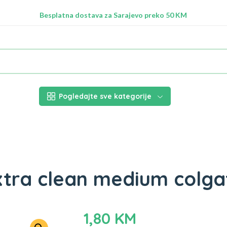
Radimo na ažuriranju proizvoda!
Besplatna dostava za Sarajevo preko 50 KM
Nalazimo se na adresi Stupska 21b, Ilidža 71210
Pogledajte sve kategorije
xtra clean medium colga
1,80
KM