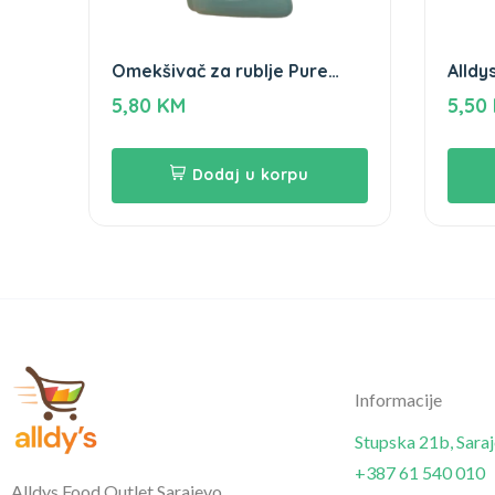
Omekšivač za rublje Pure
Alldys
Nature Flo 2L
5,80
KM
5,50
Dodaj u korpu
Informacije
Stupska 21b, Sara
+387 61 540 010
Alldys Food Outlet Sarajevo