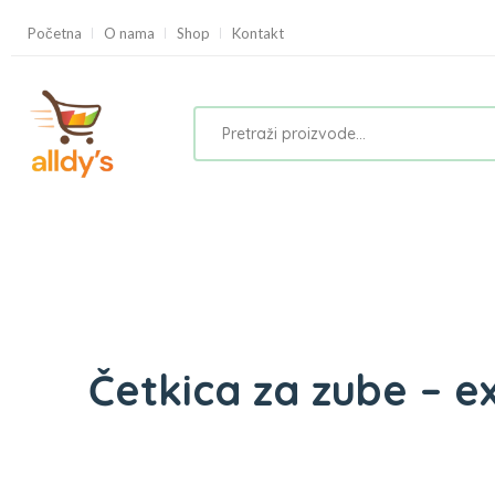
Početna
O nama
Shop
Kontakt
Četkica za zube – e