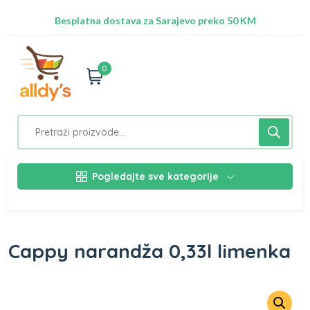
Radimo na ažuriranju proizvoda!
Besplatna dostava za Sarajevo preko 50 KM
Nalazimo se na adresi Stupska 21b, Ilidža 71210
0
Pogledajte sve kategorije
Cappy narandža 0,33l limenka